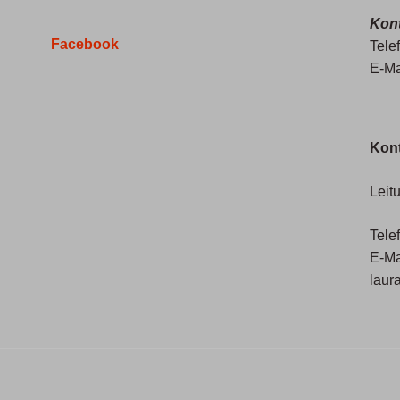
Kont
Facebook
Tele
E-Ma
Kont
Leit
Tele
E-Ma
laur