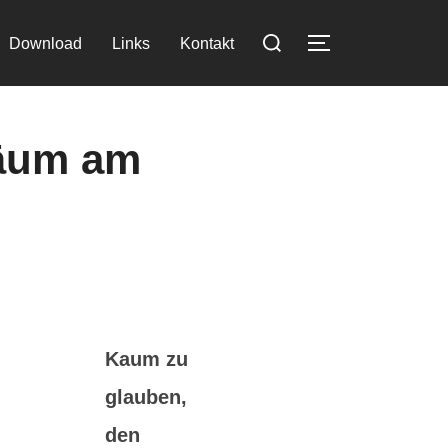
Suchen
Download
Links
Kontakt
SEITENLEIST
nach:
läum am
Kaum zu
glauben,
den