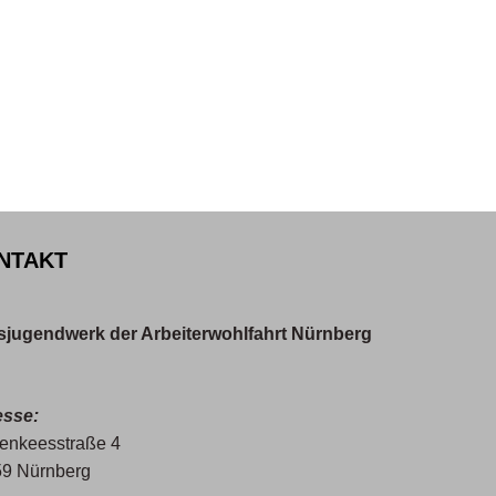
NTAKT
sjugendwerk der Arbeiterwohlfahrt Nürnberg
esse:
enkeesstraße 4
9 Nürnberg