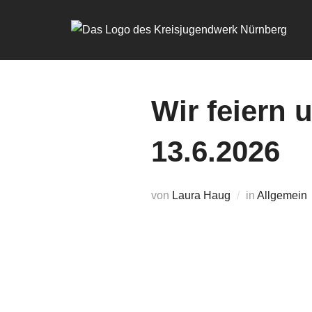
Zum
Inhalt
springen
Wir feiern 
13.6.2026
von
Laura Haug
in
Allgemein