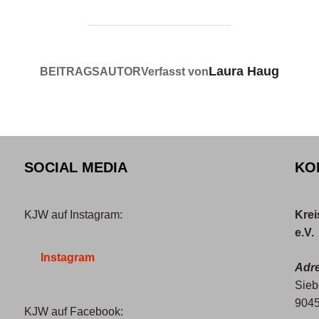
Laura Haug
BEITRAGSAUTOR
Verfasst von
SOCIAL MEDIA
KO
KJW auf Instagram:
Krei
e.V.
Instagram
Adr
Sieb
9045
KJW auf Facebook: