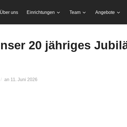
Über uns
Einrichtungen
Team
Angebote
unser 20 jähriges Jubi
Veröffentlicht
an
11. Juni 2026
am