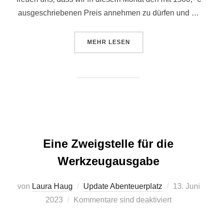
ausgeschriebenen Preis annehmen zu dürfen und …
ÜBER “UND DER PREIS GEHT A
MEHR
LESEN
Eine Zweigstelle für die
Werkzeugausgabe
Veröffentlicht
von
Laura Haug
Update Abenteuerplatz
13. Juni
am
2023
Kommentare sind deaktiviert