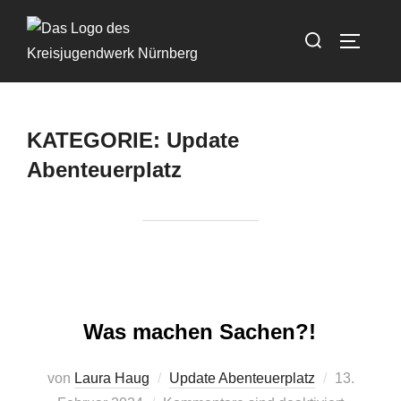
Zum
Suchen
Inhalt
SEITEN
nach:
springen
KATEGORIE:
Update
Abenteuerplatz
Was machen Sachen?!
Veröffentli
von
Laura Haug
Update Abenteuerplatz
13.