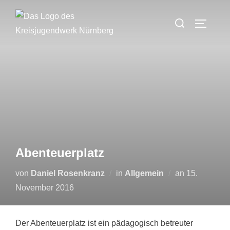
Zum
Suchen
Inhalt
SEITEN
nach:
springen
Abenteuerplatz
Veröffentlich
von
Daniel Rosenkranz
in
Allgemein
an
15.
am
November 2016
Der Abenteuerplatz ist ein pädagogisch betreuter