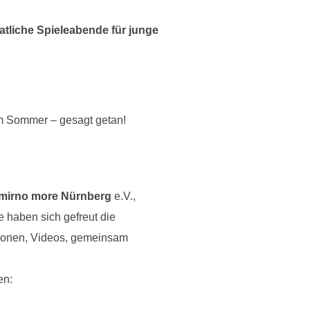
tliche Spieleabende für junge
im Sommer – gesagt getan!
 mirno more Nürnberg
e.V.,
e haben sich gefreut die
tionen, Videos, gemeinsam
en: