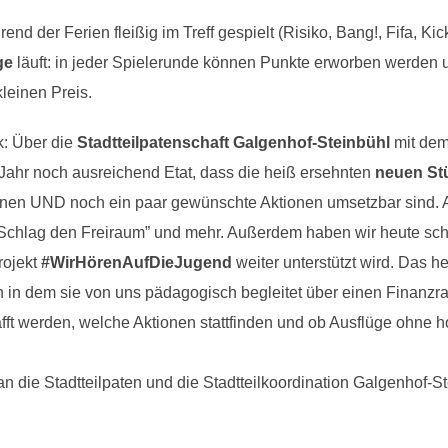
d der Ferien fleißig im Treff gespielt (Risiko, Bang!, Fifa, Kic
ge
läuft: in jeder Spielerunde können Punkte erworben werden u
leinen Preis.
: Über die
Stadtteilpatenschaft Galgenhof-Steinbühl
mit dem
 Jahr noch ausreichend Etat, dass die heiß ersehnten
neuen St
nen UND noch ein paar gewünschte Aktionen umsetzbar sind. Akt
Schlag den Freiraum” und mehr. Außerdem haben wir heute sch
rojekt
#WirHörenAufDieJugend
weiter unterstützt wird. Das h
 in dem sie von uns pädagogisch begleitet über einen Finanzr
t werden, welche Aktionen stattfinden und ob Ausflüge ohne h
 die Stadtteilpaten und die Stadtteilkoordination Galgenhof-St