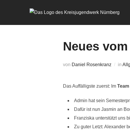
Zum
Inhalt
springen
Neues vom 
von
Daniel Rosenkranz
in
All
Das Auffälligste zuerst: Im
Team
Admin hat sein Semesterpra
Dafür ist nun Jasmin an Bor
Franziska unterstützt uns 
Zu guter Letzt: Alexander b