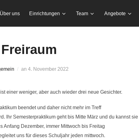
Über uns
Einrichtungen
Team
Angebote
Freiraum
Veröffentlicht
gemein
an
4. November 2022
am
ist einer weniger, aber auch wieder drei neue Gesichter.
ktikum beendet und daher nicht mehr im Treff
d. Ihr Semesterpraktikum geht bis Mitte März und du kannst sie f
bis Anfang Dezember, immer Mittwoch bis Freitag
egleitet uns für dieses Schuljahr jeden mittwoch.